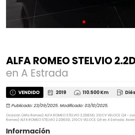
ALFA ROMEO STELVIO 2.2D
en A Estrada
VENDIDO
2019
110.500 Km
Dié
Publicado: 23/09/2025.
Modificado: 03/10/2025.
Ocasión (Alfa Romeo) ALFA ROMEO STELVIO 2.2DIESEL 210CV VELOCE Q4 - coch
Romeo) ALFA ROMEO STELVIO 2.2DIESEL 210CV VELOCE Q4 en A Estrada. Asiento
Información