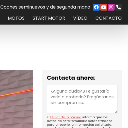
Coches seminuevos y de segunda mano
MOTOS
START MOTOR
VÍDEO
CONTACTO
Contacta ahora:
El
titular de la página
informa que los
datos de este formulario serán tratados
para ofrecerle la información solicitada,