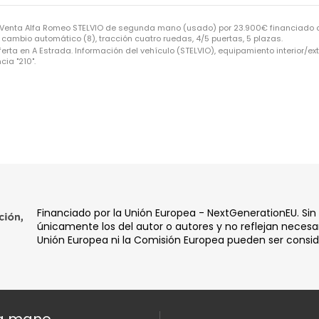
 Venta Alfa Romeo STELVIO de segunda mano (usado) por 23.900€ financiado o
n cambio automático (8), tracción cuatro ruedas, 4/5 puertas, 5 plazas.
a en A Estrada. Información del vehículo (STELVIO), equipamiento interior/ext
ia "210".
Financiado por la Unión Europea - NextGenerationEU. Sin
únicamente los del autor o autores y no reflejan necesar
Unión Europea ni la Comisión Europea pueden ser consi