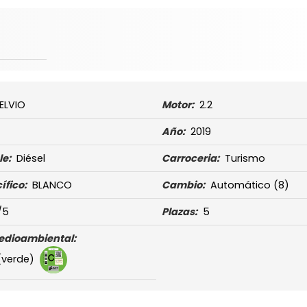
ELVIO
Motor:
2.2
Año:
2019
e:
Diésel
Carroceria:
Turismo
ífico:
BLANCO
Cambio:
Automático
(8)
/5
Plazas:
5
edioambiental:
(verde)