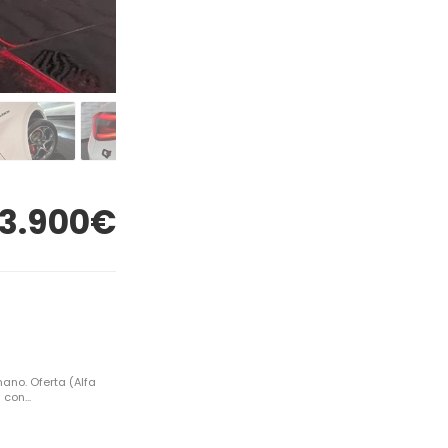
3.900€
ano. Oferta (Alfa
con...