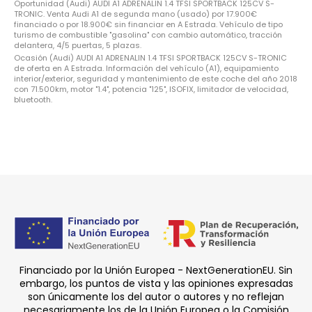
Oportunidad (Audi) AUDI A1 ADRENALIN 1.4 TFSI SPORTBACK 125CV S-
TRONIC. Venta Audi A1 de segunda mano (usado) por 17.900€
financiado o por 18.900€ sin financiar en A Estrada. Vehículo de tipo
turismo de combustible "gasolina" con cambio automático, tracción
delantera, 4/5 puertas, 5 plazas.
Ocasión (Audi) AUDI A1 ADRENALIN 1.4 TFSI SPORTBACK 125CV S-TRONIC
de oferta en A Estrada. Información del vehículo (A1), equipamiento
interior/exterior, seguridad y mantenimiento de este coche del año 2018
con 71.500km, motor "1.4", potencia "125", ISOFIX, limitador de velocidad,
bluetooth.
Financiado por la Unión Europea - NextGenerationEU. Sin
embargo, los puntos de vista y las opiniones expresadas
son únicamente los del autor o autores y no reflejan
necesariamente los de la Unión Europea o la Comisión