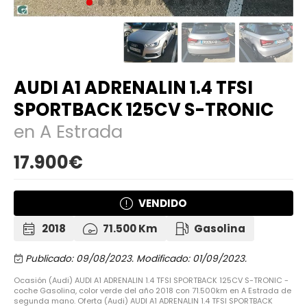
AUDI A1 ADRENALIN 1.4 TFSI
SPORTBACK 125CV S-TRONIC
en A Estrada
17.900€
VENDIDO
2018
71.500 Km
Gasolina
Publicado: 09/08/2023.
Modificado: 01/09/2023.
Ocasión (Audi) AUDI A1 ADRENALIN 1.4 TFSI SPORTBACK 125CV S-TRONIC -
coche Gasolina, color verde del año 2018 con 71.500km en A Estrada de
segunda mano. Oferta (Audi) AUDI A1 ADRENALIN 1.4 TFSI SPORTBACK