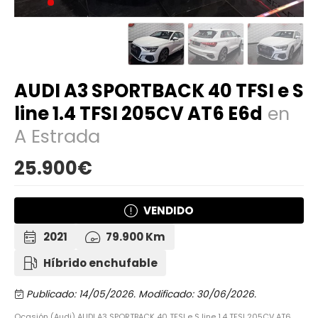
AUDI A3 SPORTBACK 40 TFSI e S
line 1.4 TFSI 205CV AT6 E6d
en
A Estrada
25.900€
VENDIDO
2021
79.900 Km
Híbrido enchufable
Publicado: 14/05/2026.
Modificado: 30/06/2026.
Ocasión (Audi) AUDI A3 SPORTBACK 40 TFSI e S line 1.4 TFSI 205CV AT6