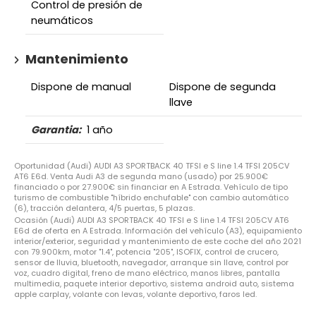
Control de presión de
neumáticos
Mantenimiento
Dispone de manual
Dispone de segunda
llave
Garantia:
1 año
Oportunidad (Audi) AUDI A3 SPORTBACK 40 TFSI e S line 1.4 TFSI 205CV
AT6 E6d. Venta Audi A3 de segunda mano (usado) por 25.900€
financiado o por 27.900€ sin financiar en A Estrada. Vehículo de tipo
turismo de combustible "híbrido enchufable" con cambio automático
(6), tracción delantera, 4/5 puertas, 5 plazas.
Ocasión (Audi) AUDI A3 SPORTBACK 40 TFSI e S line 1.4 TFSI 205CV AT6
E6d de oferta en A Estrada. Información del vehículo (A3), equipamiento
interior/exterior, seguridad y mantenimiento de este coche del año 2021
con 79.900km, motor "1.4", potencia "205", ISOFIX, control de crucero,
sensor de lluvia, bluetooth, navegador, arranque sin llave, control por
voz, cuadro digital, freno de mano eléctrico, manos libres, pantalla
multimedia, paquete interior deportivo, sistema android auto, sistema
apple carplay, volante con levas, volante deportivo, faros led.