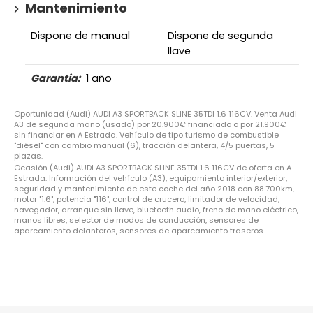
Mantenimiento
Dispone de manual
Dispone de segunda
llave
Garantia:
1 año
Oportunidad (Audi) AUDI A3 SPORTBACK SLINE 35TDI 1.6 116CV. Venta Audi
A3 de segunda mano (usado) por 20.900€ financiado o por 21.900€
sin financiar en A Estrada. Vehículo de tipo turismo de combustible
"diésel" con cambio manual (6), tracción delantera, 4/5 puertas, 5
plazas.
Ocasión (Audi) AUDI A3 SPORTBACK SLINE 35TDI 1.6 116CV de oferta en A
Estrada. Información del vehículo (A3), equipamiento interior/exterior,
seguridad y mantenimiento de este coche del año 2018 con 88.700km,
motor "1.6", potencia "116", control de crucero, limitador de velocidad,
navegador, arranque sin llave, bluetooth audio, freno de mano eléctrico,
manos libres, selector de modos de conducción, sensores de
aparcamiento delanteros, sensores de aparcamiento traseros.