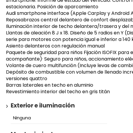
smartphone. Informe de estado del vehículo. Control
estacionaria. Posición de aparcamiento
Audi smartphone interface (Apple Carplay y Android 
Reposabrazos central delantero de confort desplazable
Iluminación interior de techo delantera/trasera y del
Llantas de aleación 8 J x 18. Diseño de 5 radios en Y (
serie para motores con potencia igual e inferior a 140
Asiento delanteros con regulación manual
Paquete de seguridad para niños Fijación ISOFIX para 
acompañante)· Seguro para niños, accionamiento elé
Volante de cuero multifunción (Incluye levas de camb
Depósito de combustible con volumen de llenado incre
versiones quattro
Barras laterales en techo en aluminio
Revestimiento interior del techo en gris titán
Exterior e iluminación
Ninguna