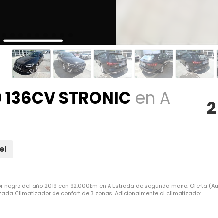
0 136CV STRONIC
en A
2
el
lor negro del año 2019 con 92.000km en A Estrada de segunda mano. Oferta (Au
ada Climatizador de confort de 3 zonas. Adicionalmente al climatizador...