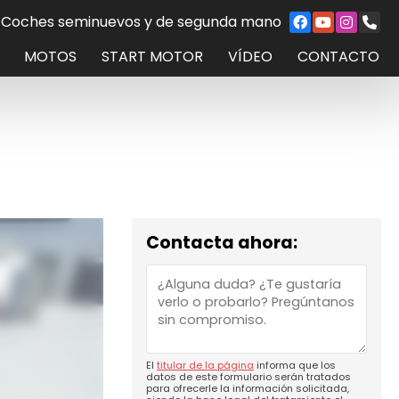
Coches seminuevos y de segunda mano
MOTOS
START MOTOR
VÍDEO
CONTACTO
Contacta ahora:
El
titular de la página
informa que los
datos de este formulario serán tratados
para ofrecerle la información solicitada,