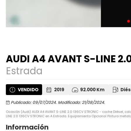
AUDI A4 AVANT S-LINE 2.
Estrada
VENDIDO
2019
92.000 Km
Diés
Publicado: 09/07/2024.
Modificado: 21/08/2024.
Ocasión (Audi) AUDI A4 AVANT S-LINE 2.0 136CV STRONIC - coche Diésel, co
LINE 2.0 136CV STRONIC en A Estrada. Equipamiento Opcional Pintura metaliz
Información