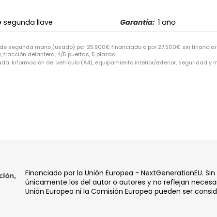
 segunda llave
Garantia:
1 año
 de segunda mano (usado) por 25.900€ financiado o por 27.500€ sin financiar 
 tracción delantera, 4/5 puertas, 5 plazas.
da. Información del vehículo (A4), equipamiento interior/exterior, seguridad y
Financiado por la Unión Europea - NextGenerationEU. Sin
únicamente los del autor o autores y no reflejan necesar
Unión Europea ni la Comisión Europea pueden ser consi