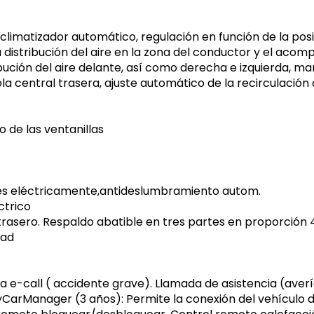
climatizador automático, regulación en función de la posic
 distribución del aire en la zona del conductor y el acom
ibución del aire delante, así como derecha e izquierda, m
a central trasera, ajuste automático de la recirculación 
 de las ventanillas
bles eléctricamente,antideslumbramiento autom.
ctrico
rasero. Respaldo abatible en tres partes en proporción 4
dad
 e-call ( accidente grave). Llamada de asistencia (aver
yCarManager (3 años): Permite la conexión del vehículo 