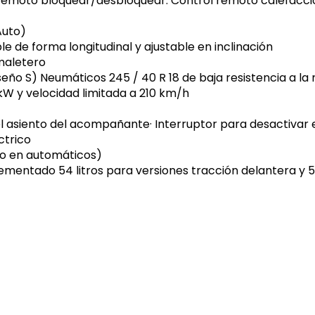
 remoto bloquear/desbloquear. Control remoto calefacci
Auto)
 de forma longitudinal y ajustable en inclinación
 maletero
Diseño S) Neumáticos 245 / 40 R 18 de baja resistencia a la
 kW y velocidad limitada a 210 km/h
el asiento del acompañante· Interruptor para desactivar e
ctrico
io en automáticos)
mentado 54 litros para versiones tracción delantera y 58