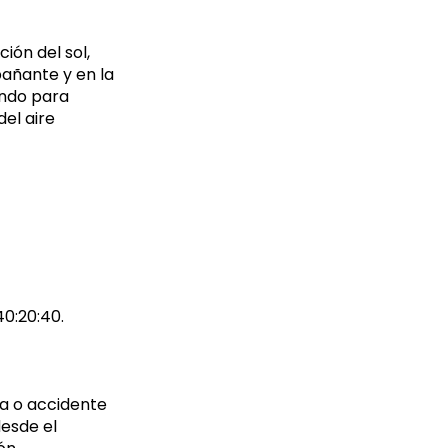
ión del sol,
pañante y en la
ando para
del aire
0:20:40.
ía o accidente
desde el