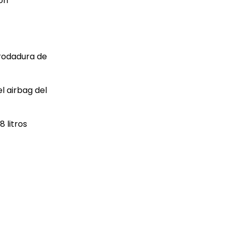
ón
 rodadura de
l airbag del
 litros