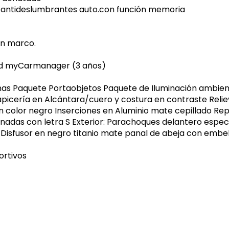
e antideslumbrantes auto.con función memoria
in marco.
and myCarmanager (3 años)
onas Paquete Portaobjetos Paquete de Iluminación ambie
Tapicería en Alcántara/cuero y costura en contraste Relie
n color negro Inserciones en Aluminio mate cepillado Re
nadas con letra S Exterior: Parachoques delantero espec
a Disfusor en negro titanio mate panal de abeja con embe
ortivos