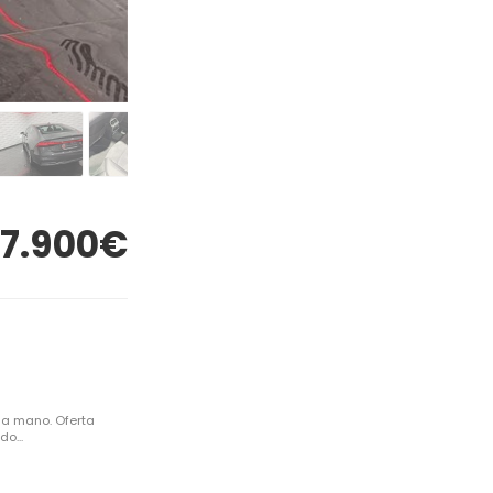
7.900€
da mano. Oferta
o...