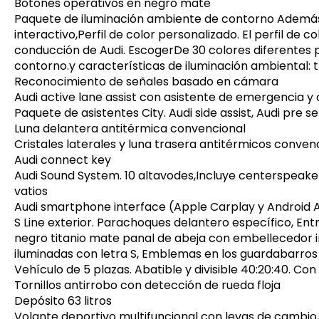
Botones operativos en negro mate
Paquete de iluminación ambiente de contorno Además de
interactivo,Perfil de color personalizado. El perfil de 
conducción de Audi. EscogerDe 30 colores diferentes par
contorno.y características de iluminación ambiental: 
Reconocimiento de señales basado en cámara
Audi active lane assist con asistente de emergencia 
Paquete de asistentes City. Audi side assist, Audi pre s
Luna delantera antitérmica convencional
Cristales laterales y luna trasera antitérmicos conven
Audi connect key
Audi Sound System. 10 altavodes,Incluye centerspeaker
vatios
Audi smartphone interface (Apple Carplay y Android 
S Line exterior. Parachoques delantero específico, Ent
negro titanio mate panal de abeja con embellecedor i
iluminadas con letra S, Emblemas en los guardabarros
Vehículo de 5 plazas. Abatible y divisible 40:20:40. 
Tornillos antirrobo con detección de rueda floja
Depósito 63 litros
Volante deportivo multifuncional con levas de cambio