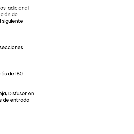
s; adicional
cción de
l siguiente
ersecciones
más de 180
ja, Disfusor en
as de entrada