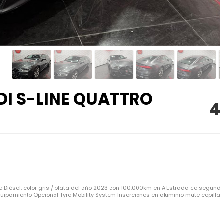
DI S-LINE QUATTRO
4
 Diésel, color gris / plata del año 2023 con 100.000km en A Estrada de segun
uipamiento Opcional Tyre Mobility System Inserciones en aluminio mate cepillad