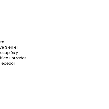
nte
ve S en el
posapiés y
ífico Entradas
llecedor