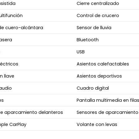
asistida
Cierre centralizado
ltifunción
Control de crucero
de cuero-alcántara
Sensor de lluvia
asera
Bluetooth
a
USB
léctricos
Asientos calefactables
n llave
Asientos deportivos
audio
Cuadro digital
es
Pantalla multimedia en fila
de aparcamiento delanteros
Sensores de aparcamiento 
ple CarPlay
Volante con levas