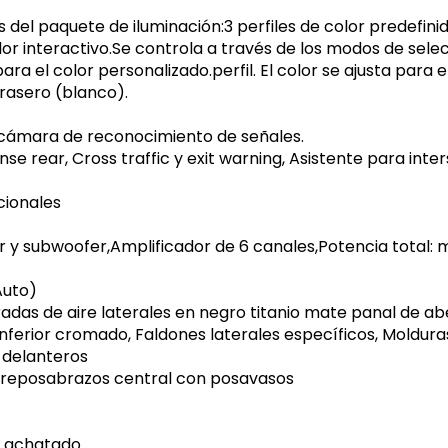
l paquete de iluminación:3 perfiles de color predefinido
color interactivo.Se controla a través de los modos de sele
a el color personalizado.perfil. El color se ajusta para e
trasero (blanco).
y cámara de reconocimiento de señales.
ense rear, Cross traffic y exit warning, Asistente para int
cionales
 y subwoofer,Amplificador de 6 canales,Potencia total: 
Auto)
radas de aire laterales en negro titanio mate panal de abe
nferior cromado, Faldones laterales específicos, Moldur
 delanteros
Con reposabrazos central con posavasos
, achatado