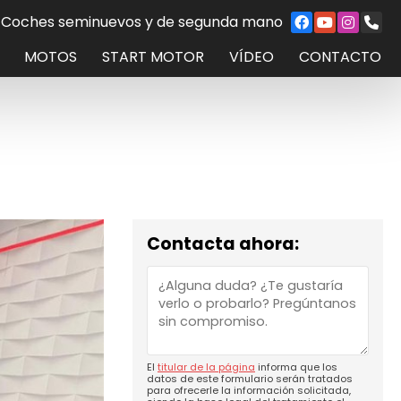
Coches seminuevos y de segunda mano
MOTOS
START MOTOR
VÍDEO
CONTACTO
Contacta ahora:
El
titular de la página
informa que los
datos de este formulario serán tratados
para ofrecerle la información solicitada,