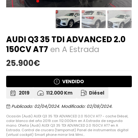
AUDI Q3 35 TDI ADVANCED 2.0
150CV AT7
en A Estrada
25.900€
VENDIDO
2019
112.000 Km
Diésel
Publicado: 02/04/2024.
Modificado: 02/08/2024.
Ocasión (Audi) AUDI Q3 35 TDI ADVANCED 2.0 150CV AT7 - coche Diésel,
color blanco del año 2019 con 112.000km en A Estrada de segunda
mano. Oferta (Audi) AUDI Q3 35 TDI ADVANCED 2.0 150CV AT7 en A
Estrada. Control de crucero (tempomat) Panel de instrumentos digital
(virtual cockpit) Smart phone mirror link Mmi...