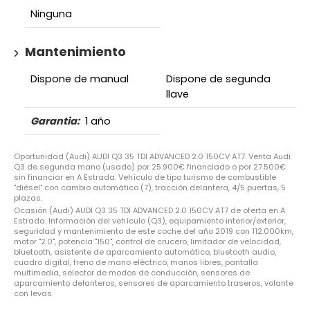
Ninguna
Mantenimiento
Dispone de manual
Dispone de segunda
llave
Garantia:
1 año
Oportunidad (Audi) AUDI Q3 35 TDI ADVANCED 2.0 150CV AT7. Venta Audi
Q3 de segunda mano (usado) por 25.900€ financiado o por 27.500€
sin financiar en A Estrada. Vehículo de tipo turismo de combustible
"diésel" con cambio automático (7), tracción delantera, 4/5 puertas, 5
plazas.
Ocasión (Audi) AUDI Q3 35 TDI ADVANCED 2.0 150CV AT7 de oferta en A
Estrada. Información del vehículo (Q3), equipamiento interior/exterior,
seguridad y mantenimiento de este coche del año 2019 con 112.000km,
motor "2.0", potencia "150", control de crucero, limitador de velocidad,
bluetooth, asistente de aparcamiento automático, bluetooth audio,
cuadro digital, freno de mano eléctrico, manos libres, pantalla
multimedia, selector de modos de conducción, sensores de
aparcamiento delanteros, sensores de aparcamiento traseros, volante
con levas.