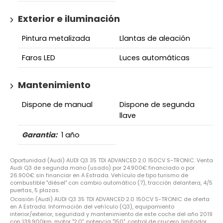
Exterior e iluminación
Pintura metalizada
Llantas de aleación
Faros LED
Luces automáticas
Mantenimiento
Dispone de manual
Dispone de segunda
llave
Garantia:
1 año
Oportunidad (Audi) AUDI Q3 35 TDI ADVANCED 2.0 150CV S-TRONIC. Venta
Audi Q3 de segunda mano (usado) por 24.900€ financiado o por
26.900€ sin financiar en A Estrada. Vehículo de tipo turismo de
combustible "diésel" con cambio automático (7), tracción delantera, 4/5
puertas, 5 plazas.
Ocasión (Audi) AUDI Q3 35 TDI ADVANCED 2.0 150CV S-TRONIC de oferta
en A Estrada. Información del vehículo (Q3), equipamiento
interior/exterior, seguridad y mantenimiento de este coche del año 2019
con 139.900km, motor "2.0", potencia "150", control de crucero, limitador