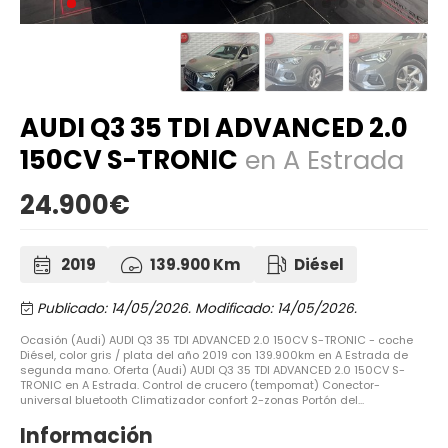
AUDI Q3 35 TDI ADVANCED 2.0
150CV S-TRONIC
en A Estrada
24.900€
2019
139.900 Km
Diésel
Publicado: 14/05/2026.
Modificado: 14/05/2026.
Ocasión (Audi) AUDI Q3 35 TDI ADVANCED 2.0 150CV S-TRONIC - coche
Diésel, color gris / plata del año 2019 con 139.900km en A Estrada de
segunda mano. Oferta (Audi) AUDI Q3 35 TDI ADVANCED 2.0 150CV S-
TRONIC en A Estrada. Control de crucero (tempomat) Conector-
universal bluetooth Climatizador confort 2-zonas Portón del...
Información