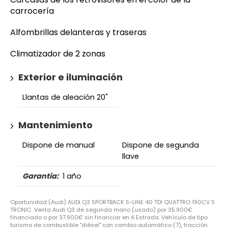
carrocería
Alfombrillas delanteras y traseras
Climatizador de 2 zonas
Exterior e iluminación
Llantas de aleación 20"
Mantenimiento
Dispone de manual
Dispone de segunda
llave
Garantia:
1 año
Oportunidad (Audi) AUDI Q3 SPORTBACK S-LINE 40 TDI QUATTRO 190CV S
TRONIC. Venta Audi Q3 de segunda mano (usado) por 35.900€
financiado o por 37.900€ sin financiar en A Estrada. Vehículo de tipo
turismo de combustible "diésel" con cambio automático (7), tracción