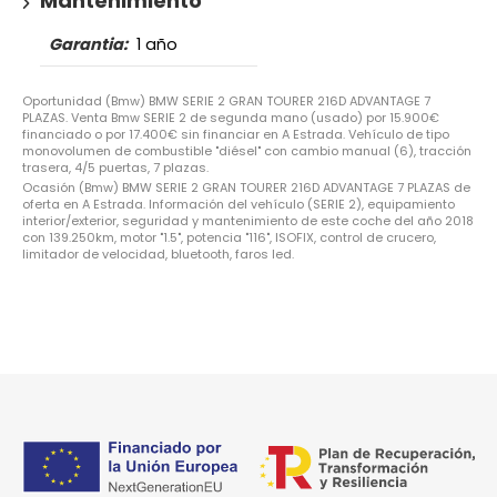
Mantenimiento
Garantia:
1 año
Oportunidad (Bmw) BMW SERIE 2 GRAN TOURER 216D ADVANTAGE 7
PLAZAS. Venta Bmw SERIE 2 de segunda mano (usado) por 15.900€
financiado o por 17.400€ sin financiar en A Estrada. Vehículo de tipo
monovolumen de combustible "diésel" con cambio manual (6), tracción
trasera, 4/5 puertas, 7 plazas.
Ocasión (Bmw) BMW SERIE 2 GRAN TOURER 216D ADVANTAGE 7 PLAZAS de
oferta en A Estrada. Información del vehículo (SERIE 2), equipamiento
interior/exterior, seguridad y mantenimiento de este coche del año 2018
con 139.250km, motor "1.5", potencia "116", ISOFIX, control de crucero,
limitador de velocidad, bluetooth, faros led.