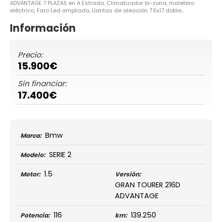
ADVANTAGE 7 PLAZAS en A Estrada. Climatizador bi-zona, maletero
eléctrico, Faro Led ampliado, Llantas de aleación 7.5x17 doble...
Información
Precio:
15.900€
Sin financiar:
17.400€
Bmw
Marca:
SERIE 2
Modelo:
1.5
Motor:
Versión:
GRAN TOURER 216D
ADVANTAGE
116
139.250
Potencia:
km: