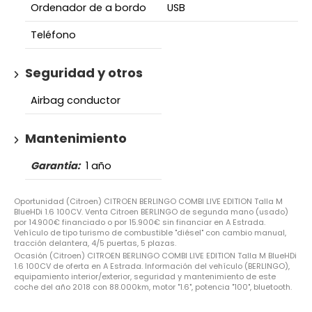
Ordenador de a bordo
USB
Teléfono
Seguridad y otros
Airbag conductor
Mantenimiento
Garantia:
1 año
Oportunidad (Citroen) CITROEN BERLINGO COMBI LIVE EDITION Talla M
BlueHDi 1.6 100CV. Venta Citroen BERLINGO de segunda mano (usado)
por 14.900€ financiado o por 15.900€ sin financiar en A Estrada.
Vehículo de tipo turismo de combustible "diésel" con cambio manual,
tracción delantera, 4/5 puertas, 5 plazas.
Ocasión (Citroen) CITROEN BERLINGO COMBI LIVE EDITION Talla M BlueHDi
1.6 100CV de oferta en A Estrada. Información del vehículo (BERLINGO),
equipamiento interior/exterior, seguridad y mantenimiento de este
coche del año 2018 con 88.000km, motor "1.6", potencia "100", bluetooth.