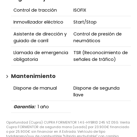
Control de tracción
ISOFIX
Inmovilizador eléctrico
Start/Stop
Asistente de dirección y
Control de presión de
guiado de carril
neumáticos
Llamada de emergencia
TSR (Reconocimiento de
obligatoria
señales de tráfico)
Mantenimiento
Dispone de manual
Dispone de segunda
llave
Garantia:
1 año
Oportunidad (Cupra) CUPRA FORMENTOR 1.4 E-HYBRID 245 VZ DSG. Venta
Cupra FORMENTOR de segunda mano (usado) por 23.900€ financiado
o por 25.900€ sin financiar en A Estrada. Vehículo de tipo
todoterreno/suv de combustible "híbrido enchufable" con cambio