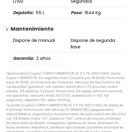
L/100
Segundos
Depósito:
55
L
Peso:
1644
Kg
Mantenimiento
Dispone de manual
Dispone de segunda
llave
Garantia:
2 años
Oportunidad (Cupra) CUPRA FORMENTOR VZ 2.0 TSI 310CV DSG. Venta
Cupra FORMENTOR de segunda mano (usado) por 36.900€ financiado
o por 38.400€ sin financiar en A Estrada. Vehículo de tipo turismo de
combustible "gasolina" con cambio automático (7), tracción cuatro
ruedas, 4/5 puertas, 5 plazas. Pocos kms, full equip, vehículo nacional,
con garantía. consumo mixto: 8,5 l/100, aceleración 0-100: 4,9
segundos, depósito: 55 l, peso: 1644 kg.
Ocasión (Cupra) CUPRA FORMENTOR VZ 2.0 TSI 310CV DSG de oferta en
A Estrada. Información del vehículo (FORMENTOR), equipamiento
interior/exterior, seguridad y mantenimiento de este coche del año 2021
con 34.300km, motor "2.0", potencia "310", control de crucero, limitador
de velocidad, bluetooth, navegador, apertura sin llave, arranque sin
llave, asientos deportivos, asientos tipo baquet, asistente arranque en
pendientes, asistente de aparcamiento, bluetooth audio, carga