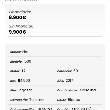
Financiado:
8.900€
Sin financiar:
9.900€
Fiat
Marca:
500
Modelo:
1.2
69
Motor:
Potencia:
114.500
2017
km:
Año:
Agosto
Gasolina
Mes:
Combustible:
Turismo
Blanco
Carroceria:
Color:
BLANCO
Manual
(5)
Color específico:
Cambio: