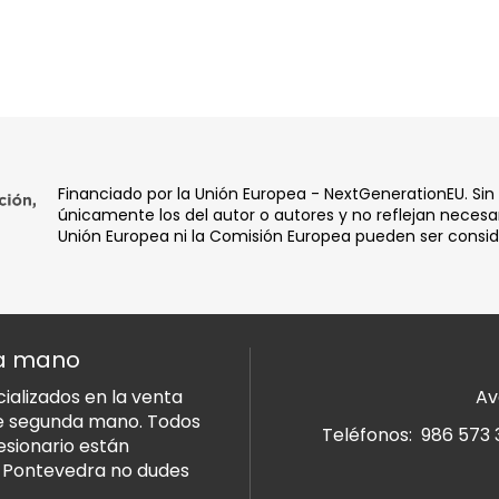
Financiado por la Unión Europea - NextGenerationEU. Sin
únicamente los del autor o autores y no reflejan necesar
Unión Europea ni la Comisión Europea pueden ser consi
da mano
alizados en la venta
Av
de segunda mano. Todos
Teléfonos:
986 573 
esionario están
n Pontevedra no dudes