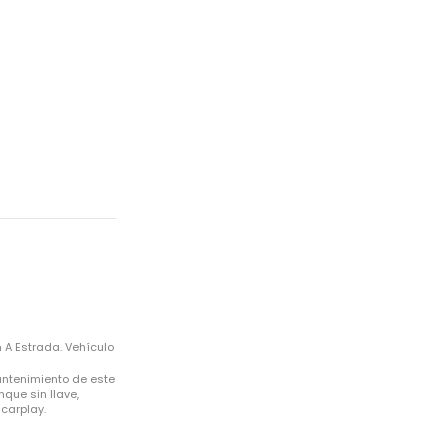
 A Estrada. Vehículo
mantenimiento de este
nque sin llave,
carplay.