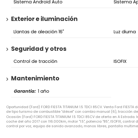
Sistema Android Auto
Sistema Ap
Exterior e iluminación
Llantas de aleación 16"
Luz diurna
Seguridad y otros
Control de tracción
ISOFIX
Mantenimiento
Garantia:
1 año
Oportunidad (Ford) FORD FIESTA TITANIUM 1.5 TDCI 85CV. Venta Ford FIESTA 
de tipo turismo de combustible "diésel" con cambio manual (6), tracción del
Ocasión (Ford) FORD FIESTA TITANIUM 1.5 TDCI 85CV de oferta en A Estrada. I
coche del año 2017 con 116.000km, motor "1.5", potencia "85", ISOFIX, control 
control por voz, equipo de sonido avanzado, manos libres, pantalla multim