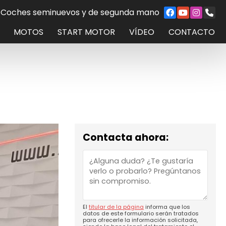
Coches seminuevos y de segunda mano
MOTOS
START MOTOR
VÍDEO
CONTACTO
Contacta ahora:
El
titular de la página
informa que los
datos de este formulario serán tratados
para ofrecerle la información solicitada,