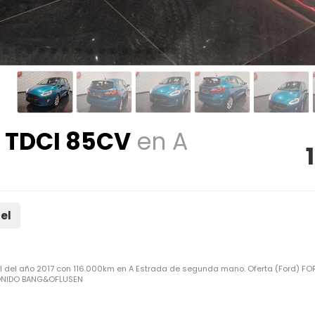
5 TDCI 85CV
en A
el
zul del año 2017 con 116.000km en A Estrada de segunda mano. Oferta (Ford) FO
 SONIDO BANG&OFLUSEN