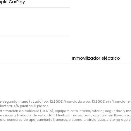
ple CarPlay
Inmovilizador eléctrico
de segunda mano (usado) por 12.900€ financiado o por 13.900€ sin financiar en
antera, 4/5 puertas, 5 plazas.
nformación del vehículo (FIESTA), equipamiento interior/exterior, seguridad y 
de crucero, limitador de velocidad, bluetooth, navegador, apertura sin llave, arra
edia, sensores de aparcamiento traseros, sistema android auto, sistema apple 