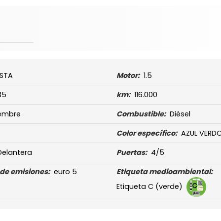
ESTA
Motor:
1.5
85
km:
116.000
embre
Combustible:
Diésel
Color específico:
AZUL VERD
Delantera
Puertas:
4/5
de emisiones:
euro 5
Etiqueta medioambiental:
Etiqueta C (verde)