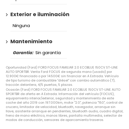
Exterior e iluminación
Ninguna
Mantenimiento
Garantia:
Sin garantía
Oportunidad (Ford) FORD FOCUS FAMILIAR 2.0 ECOBLUE 150CV ST-LINE
AUTO SPORTBR. Venta Ford FOCUS de segunda mano (usado) por
12.900€ financiado o por 14.500€ sin financiar en A Estrada. Vehículo
de tipo turismo de combustible "diésel" con cambio automático (7),
tracción delantera, 4/5 puertas, 5 plazas.
Ocasión (Ford) FORD FOCUS FAMILIAR 2.0 ECOBLUE 150CV ST-LINE AUTO
SPORTBR de oferta en A Estrada. Información del vehículo (FOCUS),
equipamiento interior/exterior, seguridad y mantenimiento de este
coche del año 2019 con 197.000km, motor "2.0", potencia "150", control de
crucero, limitador de velocidad, bluetooth, navegador, arranque sin
llave, asistente arranque en pendientes, bluetooth audio, cuadro digital,
freno de mano eléctrico, manos libres, pantalla multimedia, selector de
modos de conducción, sensores de aparcamiento traseros.