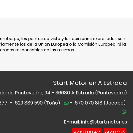
 embargo, los puntos de vista y las opiniones expresadas son
iamente los de la Unión Europea o la Comisión Europea. Ni la
deradas responsables de las mismas.
Start Motor en A Estrada
da. de Pontevedra, 94 -
36680 A Estrada (Pontevedra)
377
-
629 889 590 (Toño)
-
670 070 818 (Jacobo)
E-mail: info@startmotor.es
SANTIAGO
GALICIA