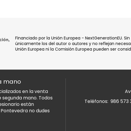
Financiado por la Unión Europea - NextGenerationEU. Sin
únicamente los del autor o autores y no reflejan necesar
Unión Europea ni la Comisión Europea pueden ser consi
da mano
alizados en la venta
Av
de segunda mano. Todos
Teléfonos:
986 573 
esionario están
n Pontevedra no dudes