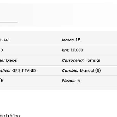
EGANE
Motor:
1.5
10
km:
131.600
e:
Diésel
Carroceria:
Familiar
ífico:
GRIS TITANIO
Cambio:
Manual
(6)
/5
Plazas:
5
de tráfico