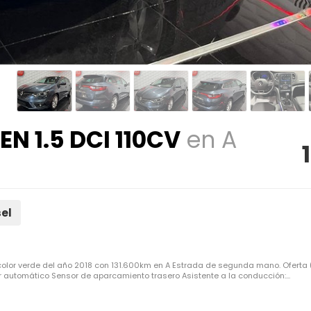
 1.5 DCI 110CV
en A
sel
color verde del año 2018 con 131.600km en A Estrada de segunda mano. Oferta
 automático Sensor de aparcamiento trasero Asistente a la conducción:...