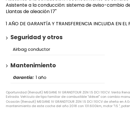
Asistente a la conducción: sistema de aviso-cambio de
Llantas de aleación 17"
1 AÑO DE GARANTÍA Y TRANSFERENCIA INCLUIDA EN EL PRE
Seguridad y otros
Airbag conductor
Mantenimiento
Garantia:
1 año
Oportunidad (Renault) MEGANE IV GRANDTOUR ZEN 1.5 DCI 110CV. Venta Rena
Estrada. Vehículo de tipo familiar de combustible "diésel" con cambio manua
Ocasión (Renault) MEGANE IV GRANDTOUR ZEN 1.5 DCI 110CV de oferta en A Es
mantenimiento de este coche del año 2018 con 131.600km, motor "1.5 ", potenc