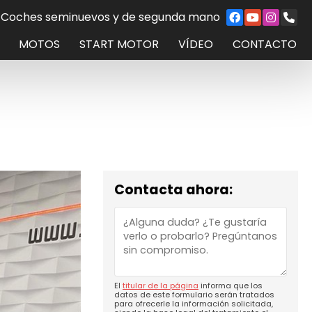
Coches seminuevos y de segunda mano
MOTOS
START MOTOR
VÍDEO
CONTACTO
Contacta ahora:
El
titular de la página
informa que los
datos de este formulario serán tratados
para ofrecerle la información solicitada,