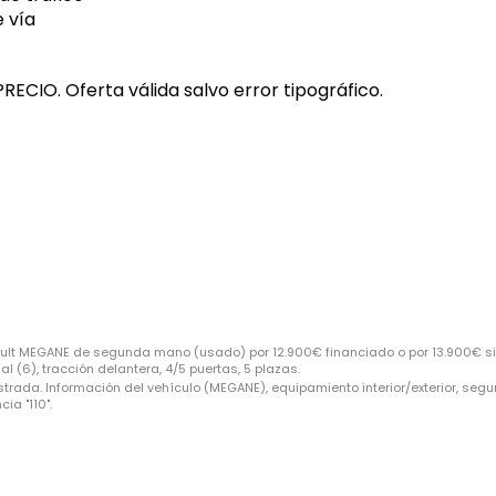
 vía
CIO. Oferta válida salvo error tipográfico.
ult MEGANE de segunda mano (usado) por 12.900€ financiado o por 13.900€ sin
l (6), tracción delantera, 4/5 puertas, 5 plazas.
trada. Información del vehículo (MEGANE), equipamiento interior/exterior, segu
ia "110".