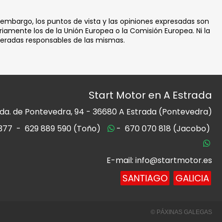
 embargo, los puntos de vista y las opiniones expresadas son
iamente los de la Unión Europea o la Comisión Europea. Ni la
deradas responsables de las mismas.
Start Motor en A Estrada
da. de Pontevedra, 94 -
36680 A Estrada (Pontevedra)
377
-
629 889 590 (Toño)
-
670 070 818 (Jacobo)
E-mail: info@startmotor.es
SANTIAGO
GALICIA
© PÁXINAS GALEGAS