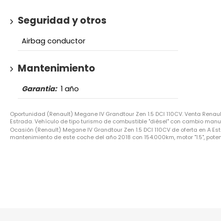
Seguridad y otros
Airbag conductor
Mantenimiento
Garantia:
1 año
Oportunidad (Renault) Megane IV Grandtour Zen 1.5 DCI 110CV. Venta Renau
Estrada. Vehículo de tipo turismo de combustible "diésel" con cambio manual
Ocasión (Renault) Megane IV Grandtour Zen 1.5 DCI 110CV de oferta en A Est
mantenimiento de este coche del año 2018 con 154.000km, motor "1.5", potenc