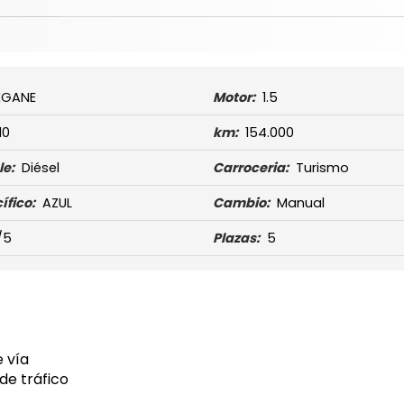
EGANE
Motor:
1.5
10
km:
154.000
e:
Diésel
Carroceria:
Turismo
ífico:
AZUL
Cambio:
Manual
/5
Plazas:
5
 vía
de tráfico