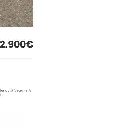
12.900€
(Renault) Megane IV
..