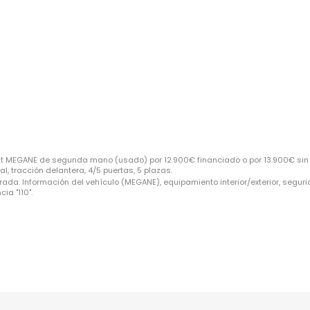
lt MEGANE de segunda mano (usado) por 12.900€ financiado o por 13.900€ sin 
, tracción delantera, 4/5 puertas, 5 plazas.
rada. Información del vehículo (MEGANE), equipamiento interior/exterior, segur
ia "110".