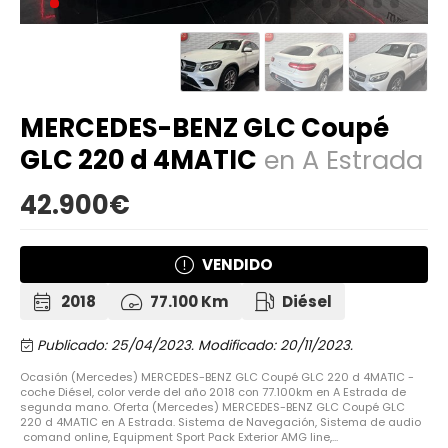
MERCEDES-BENZ GLC Coupé
GLC 220 d 4MATIC
en A Estrada
42.900€
VENDIDO
2018
77.100 Km
Diésel
Publicado: 25/04/2023.
Modificado: 20/11/2023.
Ocasión (Mercedes) MERCEDES-BENZ GLC Coupé GLC 220 d 4MATIC -
coche Diésel, color verde del año 2018 con 77.100km en A Estrada de
segunda mano. Oferta (Mercedes) MERCEDES-BENZ GLC Coupé GLC
220 d 4MATIC en A Estrada. Sistema de Navegación, Sistema de audio
comand online, Equipment Sport Pack Exterior AMG line,...