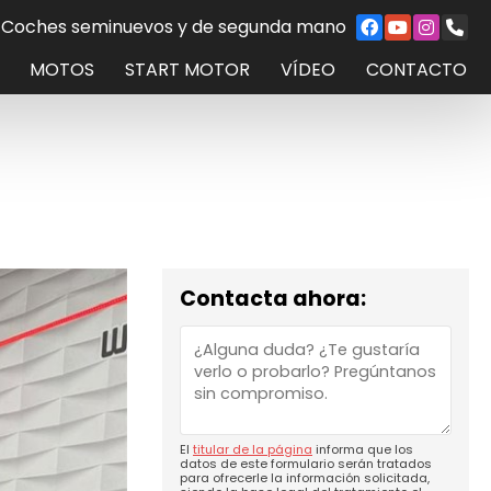
Coches seminuevos y de segunda mano
MOTOS
START MOTOR
VÍDEO
CONTACTO
Contacta ahora:
El
titular de la página
informa que los
datos de este formulario serán tratados
para ofrecerle la información solicitada,