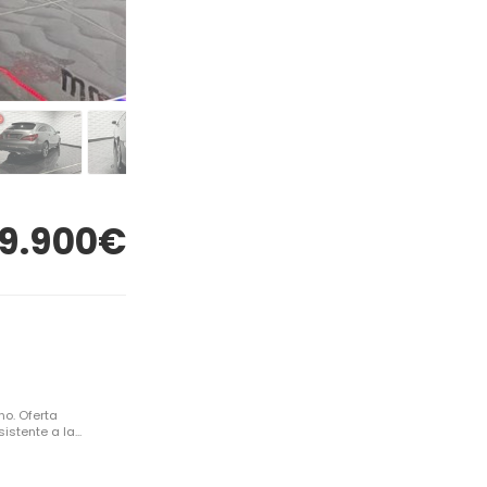
19.900€
no. Oferta
tente a la...