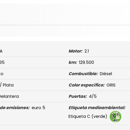
A
Motor:
2.1
135
km:
129.500
to
Combustible:
Diésel
 / Plata
Color específico:
GRIS
Delantera
Puertas:
4/5
de emisiones:
euro 5
Etiqueta medioambiental:
Etiqueta C (verde)