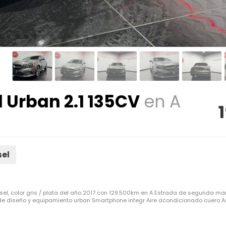
 Urban 2.1 135CV
en A
sel
el, color gris / plata del año 2017 con 129.500km en A Estrada de segunda ma
e diseño y equipamiento urban Smartphone integr Aire acondicionado cuero Asis