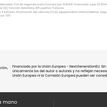
 Mercedes CLA de segunda mano (usado) por 19.900€ financiado o por 20.900€ 
 (6), tracción delantera, 4/5 puertas, 5 plazas.
 Estrada. Información del vehículo (CLA), equipamiento interior/exterior, segu
ia "135".
Financiado por la Unión Europea - NextGenerationEU. Sin
únicamente los del autor o autores y no reflejan necesar
Unión Europea ni la Comisión Europea pueden ser consi
da mano