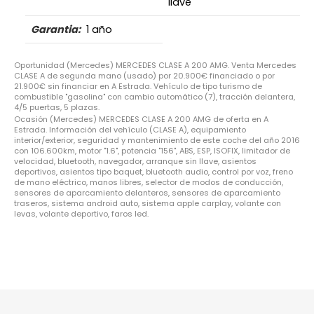
llave
Garantia:
1 año
Oportunidad (Mercedes) MERCEDES CLASE A 200 AMG. Venta Mercedes
CLASE A de segunda mano (usado) por 20.900€ financiado o por
21.900€ sin financiar en A Estrada. Vehículo de tipo turismo de
combustible "gasolina" con cambio automático (7), tracción delantera,
4/5 puertas, 5 plazas.
Ocasión (Mercedes) MERCEDES CLASE A 200 AMG de oferta en A
Estrada. Información del vehículo (CLASE A), equipamiento
interior/exterior, seguridad y mantenimiento de este coche del año 2016
con 106.600km, motor "1.6", potencia "156", ABS, ESP, ISOFIX, limitador de
velocidad, bluetooth, navegador, arranque sin llave, asientos
deportivos, asientos tipo baquet, bluetooth audio, control por voz, freno
de mano eléctrico, manos libres, selector de modos de conducción,
sensores de aparcamiento delanteros, sensores de aparcamiento
traseros, sistema android auto, sistema apple carplay, volante con
levas, volante deportivo, faros led.