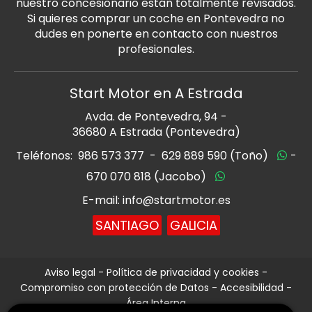
nuestro concesionario están totalmente revisados.
Si quieres comprar un coche en Pontevedra no
dudes en ponerte en contacto con nuestros
profesionales.
Start Motor en A Estrada
Avda. de Pontevedra, 94 -
36680 A Estrada (Pontevedra)
Teléfonos:
986 573 377
-
629 889 590 (Toño)
-
670 070 818 (Jacobo)
E-mail: info@startmotor.es
SANTIAGO
GALICIA
Aviso legal
-
Política de privacidad y cookies
-
Compromiso con protección de Datos
-
Accesibilidad
-
Área Interna