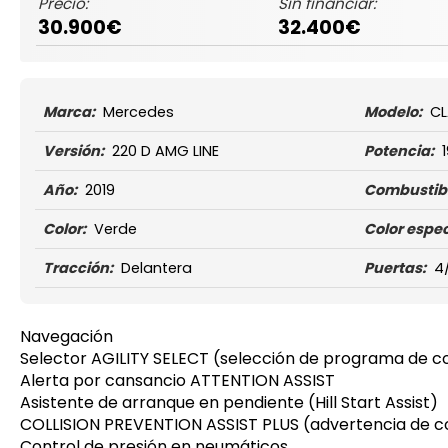
Precio:
Sin financiar:
30.900€
32.400€
Marca:
Mercedes
Modelo:
CL
Versión:
220 D AMG LINE
Potencia:
Año:
2019
Combustibl
Color:
Verde
Color espec
Tracción:
Delantera
Puertas:
4
Navegación
Selector AGILITY SELECT (selección de programa de 
Alerta por cansancio ATTENTION ASSIST
Asistente de arranque en pendiente (Hill Start Assist)
COLLISION PREVENTION ASSIST PLUS (advertencia de co
Control de presión en neumáticos