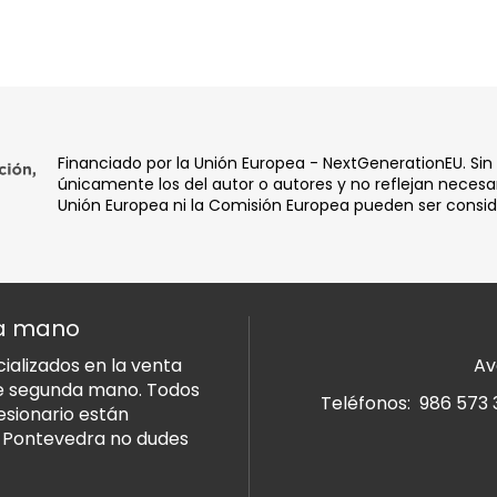
Financiado por la Unión Europea - NextGenerationEU. Sin
únicamente los del autor o autores y no reflejan necesar
Unión Europea ni la Comisión Europea pueden ser consi
da mano
alizados en la venta
Av
de segunda mano. Todos
Teléfonos:
986 573 
esionario están
n Pontevedra no dudes