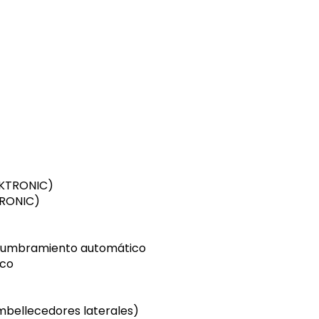
RKTRONIC)
TRONIC)
eslumbramiento automático
ico
embellecedores laterales)