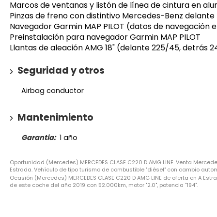
Marcos de ventanas y listón de línea de cintura en alu
Pinzas de freno con distintivo Mercedes-Benz delante
Navegador Garmin MAP PILOT (datos de navegación en 
Preinstalación para navegador Garmin MAP PILOT
Llantas de aleación AMG 18" (delante 225/45, detrás 24
Seguridad y otros
Airbag conductor
Mantenimiento
Garantia:
1 año
Oportunidad (Mercedes) MERCEDES CLASE C220 D AMG LINE. Venta Mercedes
Estrada. Vehículo de tipo turismo de combustible "diésel" con cambio autom
Ocasión (Mercedes) MERCEDES CLASE C220 D AMG LINE de oferta en A Estrada
de este coche del año 2019 con 52.000km, motor "2.0", potencia "194".