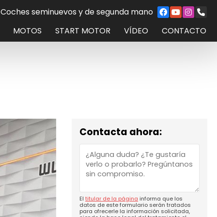
Coches seminuevos y de segunda mano
MOTOS
START MOTOR
VÍDEO
CONTACTO
Contacta ahora:
El
titular de la página
informa que los
datos de este formulario serán tratados
para ofrecerle la información solicitada,