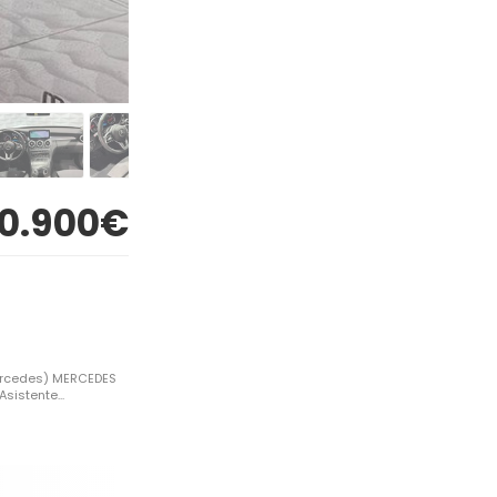
0.900€
Mercedes) MERCEDES
istente...