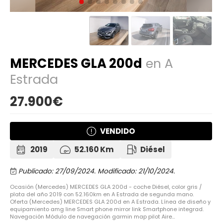
MERCEDES GLA 200d
en A
Estrada
27.900€
VENDIDO
2019
52.160 Km
Diésel
Publicado: 27/09/2024.
Modificado: 21/10/2024.
Ocasión (Mercedes) MERCEDES GLA 200d - coche Diésel, color gris /
plata del año 2019 con 52.160km en A Estrada de segunda mano.
Oferta (Mercedes) MERCEDES GLA 200d en A Estrada. Línea de diseño y
equipamiento amg line Smart phone mirror link Smartphone integrad.
Navegación Módulo de navegación garmin map pilot Aire...