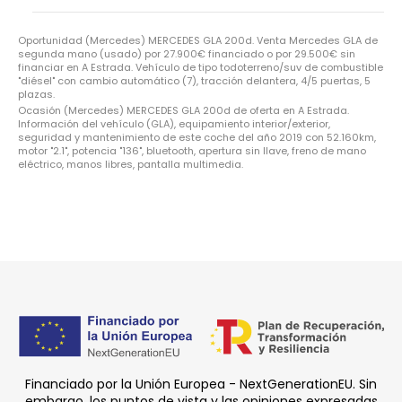
Oportunidad (Mercedes) MERCEDES GLA 200d. Venta Mercedes GLA de
segunda mano (usado) por 27.900€ financiado o por 29.500€ sin
financiar en A Estrada. Vehículo de tipo todoterreno/suv de combustible
"diésel" con cambio automático (7), tracción delantera, 4/5 puertas, 5
plazas.
Ocasión (Mercedes) MERCEDES GLA 200d de oferta en A Estrada.
Información del vehículo (GLA), equipamiento interior/exterior,
seguridad y mantenimiento de este coche del año 2019 con 52.160km,
motor "2.1", potencia "136", bluetooth, apertura sin llave, freno de mano
eléctrico, manos libres, pantalla multimedia.
Financiado por la Unión Europea - NextGenerationEU. Sin
embargo, los puntos de vista y las opiniones expresadas