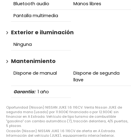
Bluetooth audio
Manos libres
Pantalla multimedia
Exterior e iluminación
Ninguna
Mantenimiento
Dispone de manual
Dispone de segunda
llave
Garantia:
1 año
Oportunidad (Nissan) NISSAN JUKE 1.6 116CV. Venta Nissan JUKE de
segunda mano (usado) por 11.900€ financiado o por 12.900€ sin
financiar en A Estrada. Vehículo de tipo turismo de combustible
"gasolina" con cambio automático (7), tracción delantera, 4/5 puertas,
5 plazas.
Ocasión (Nissan) NISSAN JUKE 1.6 116CV de oferta en A Estrada.
Información del vehículo (JUKE), equipamiento interior/exterior,