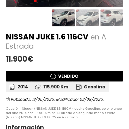
NISSAN JUKE 1.6 116CV
en A
Estrada
11.900€
VENDIDO
2014
115.900 Km
Gasolina
Publicado: 13/05/2025.
Modificado: 02/09/2025.
Ocasión (Nissan) NISSAN JUKE 1.6 116CV - coche Gasolina, color blanco
del año 2014 con 115.900km en A Estrada de segunda mano. Oferta
(Nissan) NISSAN JUKE 1.6 116CV en A Estrada.
Información