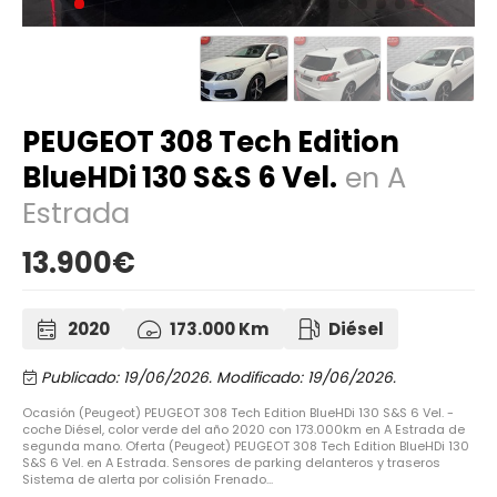
PEUGEOT 308 Tech Edition
BlueHDi 130 S&S 6 Vel.
en A
Estrada
13.900€
2020
173.000 Km
Diésel
Publicado: 19/06/2026.
Modificado: 19/06/2026.
Ocasión (Peugeot) PEUGEOT 308 Tech Edition BlueHDi 130 S&S 6 Vel. -
coche Diésel, color verde del año 2020 con 173.000km en A Estrada de
segunda mano. Oferta (Peugeot) PEUGEOT 308 Tech Edition BlueHDi 130
S&S 6 Vel. en A Estrada. Sensores de parking delanteros y traseros
Sistema de alerta por colisión Frenado...