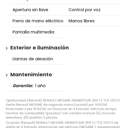
Apertura sin llave
Control por voz
Freno de mano eléctrico
Manos libres
Pantalla multimedia
Exterior e iluminación
Llantas de aleación
Mantenimiento
Garantia:
1 año
Oportunidad (Renault) RENAULT MEGANE GRANDTOUR ZEN 1.2 TCE 130CV.
Venta Renault MEGANE de segunda mano (usado) por 14.900€
financiado o por 16.500€ sin financiar en A Estrada. Vehículo de tipo
familiar de combustible "gasolina" con cambio manual (5), tracción
delantera, 4/5 puertas, 5 plazas.
Ocasión (Renault) RENAULT MEGANE GRANDTOUR ZEN 1.2 TCE 130CV de
oferta en A Estrada. Información del vehículo (MEGANE ), equipamiento