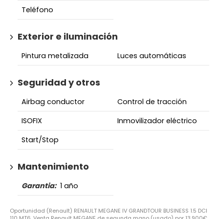
Teléfono
Exterior e iluminación
Pintura metalizada
Luces automáticas
Seguridad y otros
Airbag conductor
Control de tracción
ISOFIX
Inmovilizador eléctrico
Start/Stop
Mantenimiento
Garantia:
1 año
Oportunidad (Renault) RENAULT MEGANE IV GRANDTOUR BUSINESS 1.5 DCI
110 MT6. Venta Renault MEGANE de segunda mano (usado) por 13.900€