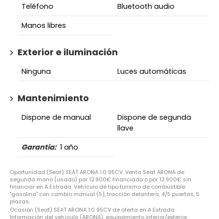
Teléfono
Bluetooth audio
Manos libres
Exterior e iluminación
Ninguna
Luces automáticas
Mantenimiento
Dispone de manual
Dispone de segunda
llave
Garantia:
1 año
Oportunidad (Seat) SEAT ARONA 1.0 95CV. Venta Seat ARONA de
segunda mano (usado) por 12.900€ financiado o por 13.900€ sin
financiar en A Estrada. Vehículo de tipo turismo de combustible
"gasolina" con cambio manual (5), tracción delantera, 4/5 puertas, 5
plazas.
Ocasión (Seat) SEAT ARONA 1.0 95CV de oferta en A Estrada.
Información del vehículo (ARONA), equipamiento interior/exterior,