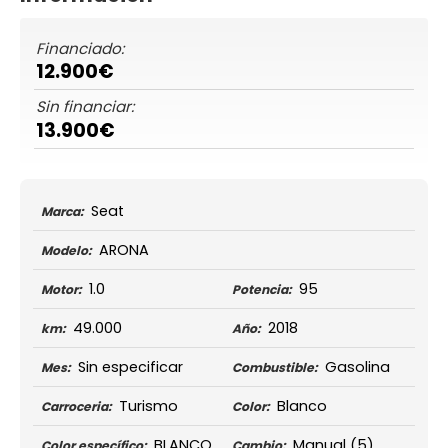
Financiado:
12.900€
Sin financiar:
13.900€
Seat
Marca:
ARONA
Modelo:
1.0
95
Motor:
Potencia:
49.000
2018
km:
Año:
Sin especificar
Gasolina
Mes:
Combustible:
Turismo
Blanco
Carroceria:
Color:
BLANCO
Manual
(5)
Color específico:
Cambio: