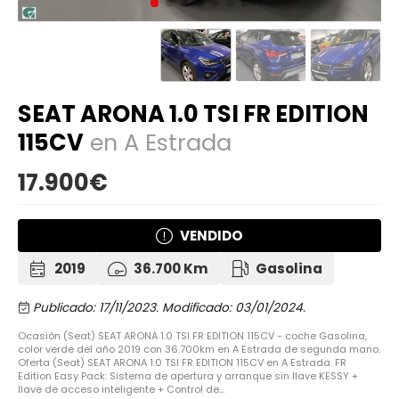
SEAT ARONA 1.0 TSI FR EDITION
115CV
en A Estrada
17.900€
VENDIDO
2019
36.700 Km
Gasolina
Publicado: 17/11/2023.
Modificado: 03/01/2024.
Ocasión (Seat) SEAT ARONA 1.0 TSI FR EDITION 115CV - coche Gasolina,
color verde del año 2019 con 36.700km en A Estrada de segunda mano.
Oferta (Seat) SEAT ARONA 1.0 TSI FR EDITION 115CV en A Estrada. FR
Edition Easy Pack: Sistema de apertura y arranque sin llave KESSY +
llave de acceso inteligente + Control de...