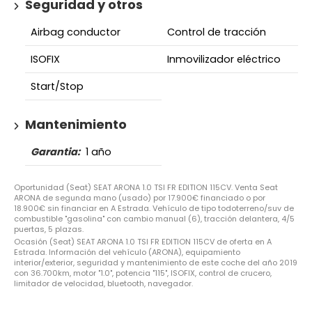
Seguridad y otros
Airbag conductor
Control de tracción
ISOFIX
Inmovilizador eléctrico
Start/Stop
Mantenimiento
Garantia:
1 año
Oportunidad (Seat) SEAT ARONA 1.0 TSI FR EDITION 115CV. Venta Seat
ARONA de segunda mano (usado) por 17.900€ financiado o por
18.900€ sin financiar en A Estrada. Vehículo de tipo todoterreno/suv de
combustible "gasolina" con cambio manual (6), tracción delantera, 4/5
puertas, 5 plazas.
Ocasión (Seat) SEAT ARONA 1.0 TSI FR EDITION 115CV de oferta en A
Estrada. Información del vehículo (ARONA), equipamiento
interior/exterior, seguridad y mantenimiento de este coche del año 2019
con 36.700km, motor "1.0", potencia "115", ISOFIX, control de crucero,
limitador de velocidad, bluetooth, navegador.