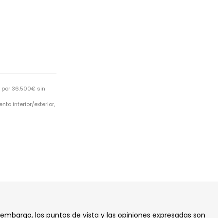
 por 36.500€ sin
o interior/exterior,
 embargo, los puntos de vista y las opiniones expresadas son