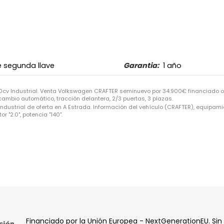
 segunda llave
Garantia:
1 año
v Industrial. Venta Volkswagen CRAFTER seminuevo por 34.900€ financiado o
 cambio automático, tracción delantera, 2/3 puertas, 3 plazas.
rial de oferta en A Estrada. Información del vehículo (CRAFTER), equipamient
"2.0", potencia "140".
Financiado por la Unión Europea - NextGenerationEU. Sin