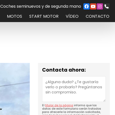
Coches seminuevos y de segunda mano
MOTOS
START MOTOR
VÍDEO
CONTACTO
Contacta ahora:
El
titular de la página
informa que los
datos de este formulario serán tratados
para ofrecerle la información solicitada,