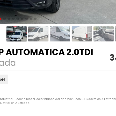
 AUTOMATICA 2.0TDI
3
rada
sel
ustrial - coche Diésel, color blanco del año 2023 con 54.600km en A Estra
strial en A Estrada.