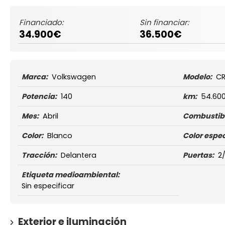
Financiado:
Sin financiar:
34.900€
36.500€
Marca:
Volkswagen
Modelo:
CR
Potencia:
140
km:
54.60
Mes:
Abril
Combustibl
Color:
Blanco
Color espec
Tracción:
Delantera
Puertas:
2
Etiqueta medioambiental:
Sin especificar
Exterior e iluminación