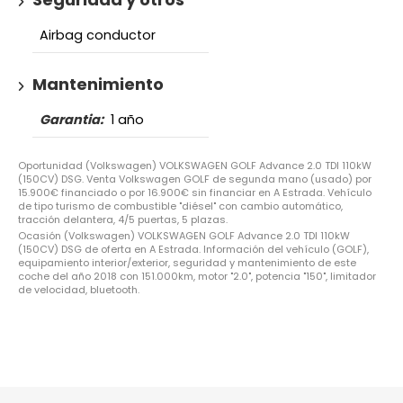
Airbag conductor
Mantenimiento
Garantia:
1 año
Oportunidad (Volkswagen) VOLKSWAGEN GOLF Advance 2.0 TDI 110kW
(150CV) DSG. Venta Volkswagen GOLF de segunda mano (usado) por
15.900€ financiado o por 16.900€ sin financiar en A Estrada. Vehículo
de tipo turismo de combustible "diésel" con cambio automático,
tracción delantera, 4/5 puertas, 5 plazas.
Ocasión (Volkswagen) VOLKSWAGEN GOLF Advance 2.0 TDI 110kW
(150CV) DSG de oferta en A Estrada. Información del vehículo (GOLF),
equipamiento interior/exterior, seguridad y mantenimiento de este
coche del año 2018 con 151.000km, motor "2.0", potencia "150", limitador
de velocidad, bluetooth.