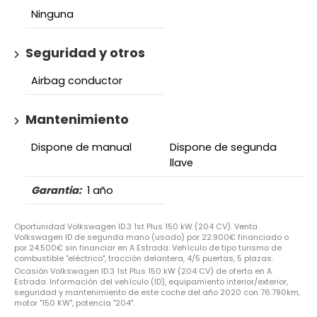
Ninguna
Seguridad y otros
Airbag conductor
Mantenimiento
Dispone de manual
Dispone de segunda
llave
Garantia:
1 año
Oportunidad Volkswagen ID.3 1st Plus 150 kW (204 CV). Venta
Volkswagen ID de segunda mano (usado) por 22.900€ financiado o
por 24.500€ sin financiar en A Estrada. Vehículo de tipo turismo de
combustible "eléctrico", tracción delantera, 4/5 puertas, 5 plazas.
Ocasión Volkswagen ID.3 1st Plus 150 kW (204 CV) de oferta en A
Estrada. Información del vehículo (ID), equipamiento interior/exterior,
seguridad y mantenimiento de este coche del año 2020 con 76.790km,
motor "150 KW", potencia "204".