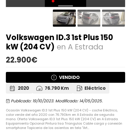
Volkswagen ID.3 1st Plus 150
kW (204 CV)
en A Estrada
22.900€
VENDIDO
2020
76.790 Km
Eléctrico
Publicado: 19/10/2023.
Modificado: 14/05/2025.
Ocasión Volkswagen ID.3 1st Plus 150 kW (204 CV) - coche Eléctrico,
color verde del año 2020 con 76.790km en A Estrada de segunda
mano. Oferta Volkswagen ID.3 1st Plus 150 kW (204 CV) en A Estrada.
Equipamiento Opcional Pintura lisa Triangulos Cable carga y conexión
smartphone Tapiceria de los asientos en tela "Art...