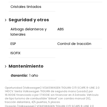
Cristales tintados
Seguridad y otros
Airbags delanteros y
ABS
laterales
ESP
Control de tracción
ISOFIX
Mantenimiento
Garantia:
1 año
Oportunidad (Volkswagen) VOLKSWAGEN TIGUAN CITI SCAPE R-LINE 2.0
140CV. Venta Volkswagen TIGUAN de segunda mano (usado) por
16.900€ financiado o por 17.900€ sin financiar en A Estrada. Vehículo
de tipo turismo de combustible "diésel" con cambio manual (6),
tracción delantera, 4/5 puertas, 5 plazas.
Ocasión (Volkswagen) VOLKSWAGEN TIGUAN CITI SCAPE R-LINE 2.0