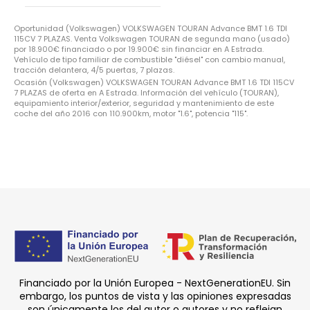
Oportunidad (Volkswagen) VOLKSWAGEN TOURAN Advance BMT 1.6 TDI
115CV 7 PLAZAS. Venta Volkswagen TOURAN de segunda mano (usado)
por 18.900€ financiado o por 19.900€ sin financiar en A Estrada.
Vehículo de tipo familiar de combustible "diésel" con cambio manual,
tracción delantera, 4/5 puertas, 7 plazas.
Ocasión (Volkswagen) VOLKSWAGEN TOURAN Advance BMT 1.6 TDI 115CV
7 PLAZAS de oferta en A Estrada. Información del vehículo (TOURAN),
equipamiento interior/exterior, seguridad y mantenimiento de este
coche del año 2016 con 110.900km, motor "1.6", potencia "115".
Financiado por la Unión Europea - NextGenerationEU. Sin
embargo, los puntos de vista y las opiniones expresadas
son únicamente los del autor o autores y no reflejan